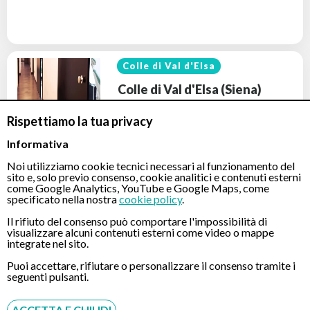
Colle di Val d'Elsa
Colle di Val d'Elsa (Siena)
Rispettiamo la tua privacy
Informativa
Il Centro di Implantologia Dentale a Siena (Colle di Val
D'Elsa) rappresenta un punto di ri[…]
Noi utilizziamo cookie tecnici necessari al funzionamento del
sito e, solo previo consenso, cookie analitici e contenuti esterni
come Google Analytics, YouTube e Google Maps, come
INDIRIZZO:
Via Dei Fossi, 22 (Cap 53036)
specificato nella nostra
cookie policy
.
Il rifiuto del consenso può comportare l'impossibilità di
PRENOTA
visualizzare alcuni contenuti esterni come video o mappe
integrate nel sito.
Visita Implantologica -
150 €
Puoi accettare, rifiutare o personalizzare il consenso tramite i
seguenti pulsanti.
ACCETTA E CHIUDI