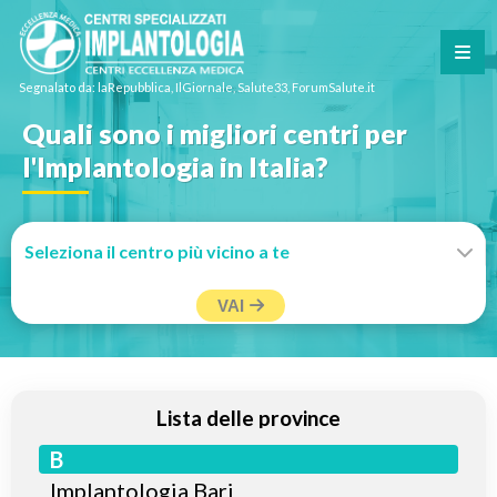
Segnalato da: laRepubblica, IlGiornale, Salute33, ForumSalute.it
Quali sono i migliori centri per
l'Implantologia in Italia?
VAI
Lista delle province
B
Implantologia Bari