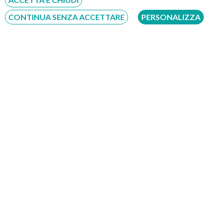
CONTINUA SENZA ACCETTARE
PERSONALIZZA
Furnari
Furnari (Messina) –
Annunziata
Il Centro di Implantologia Dentale si trova a Furnari, nel
comprensorio della città di&nb[…]
INDIRIZZO:
Via S.S. Annunziata 6 (Cap 98054)
PRENOTA
Visita implantologica -
80 €