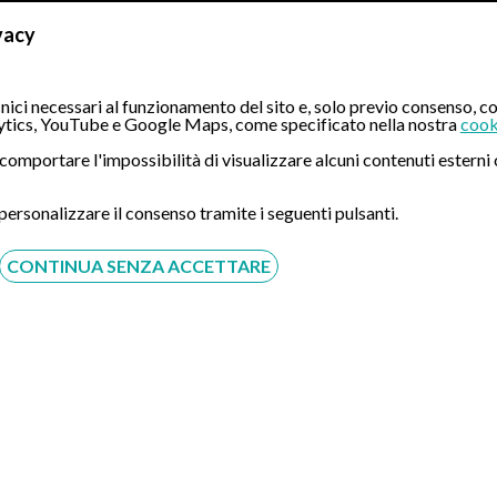
vacy
onseguente atrofia ossea vi sono:
ici necessari al funzionamento del sito e, solo previo consenso, co
tics, YouTube e Google Maps, come specificato nella nostra
cook
ò comportare l'impossibilità di visualizzare alcuni contenuti ester
 personalizzare il consenso tramite i seguenti pulsanti.
ei denti;
CONTINUA SENZA ACCETTARE
o);
nto osseo progressivo.
on la tecnica computer guidata
o diverse soluzioni, tra cui le
protesi
mobili parziali e totali, i
pon