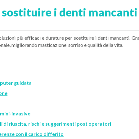
 sostituire i denti mancant
uzioni più efficaci e durature per sostituire i denti mancanti. Gr
onale, migliorando masticazione, sorriso e qualità della vita.
mputer guidata
ione
 mini-invasive
di riuscita, rischi e suggerimenti post operatori
renze con il carico differito