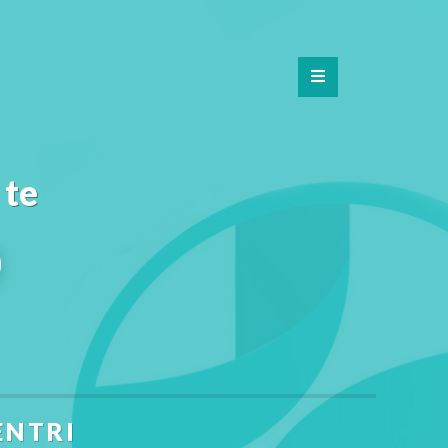
 te
ENTRI