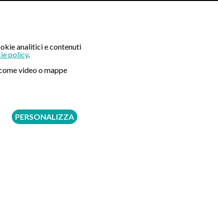
okie analitici e contenuti
ie policy
.
ni come video o mappe
PERSONALIZZA
ti
dentali e, per l’appunto, l’implantologia dentale.