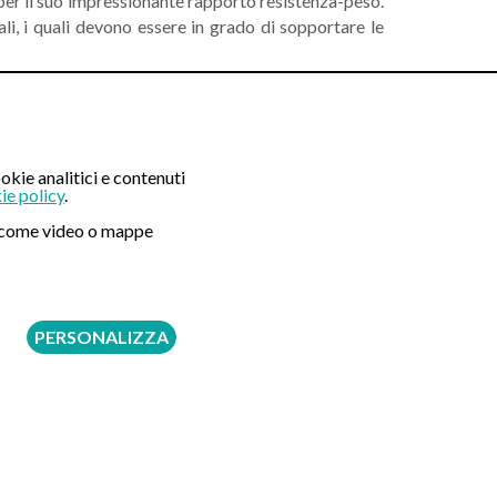
 per il suo impressionante rapporto resistenza-peso.
tali, i quali devono essere in grado di sopportare le
 realtà, è un metallo ben tollerato dal corpo umano, il
okie analitici e contenuti
otrà durare anche molto tempo, anche in ragione del
ie policy
.
ni come video o mappe
o. Chiaramente, come ogni intervento chirurgico, ci
PERSONALIZZA
ito in cui viene posizionato l'impianto. Una corretta
 alcuni casi, soprattutto in situazioni anatomiche
iore), potrebbero verificarsi danni a nervi o vasi
onamento scorretto. Tali rischi potrebbero essere