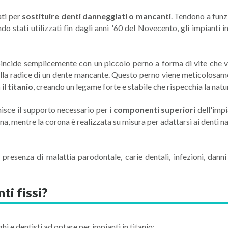
ati per
sostituire denti danneggiati o mancanti
. Tendono a funz
o stati utilizzati fin dagli anni '60 del Novecento, gli impianti i
oincide semplicemente con un piccolo perno a forma di vite che v
ella radice di un dente mancante. Questo perno viene meticolosame
il titanio
, creando un legame forte e stabile che rispecchia la natu
isce il supporto necessario per i
componenti superiori
dell'impi
rona, mentre la corona è realizzata su misura per adattarsi ai denti n
in presenza di malattia parodontale, carie dentali, infezioni, dann
nti fissi?
i e dentisti ad optare per impianti in titanio: