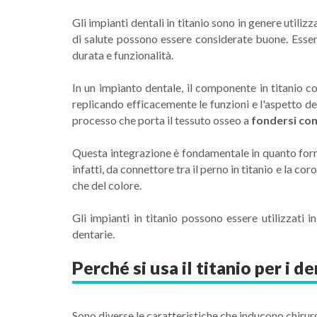
Gli impianti dentali in titanio sono in genere utilizz
di salute possono essere considerate buone. Essend
durata e funzionalità.
In un impianto dentale, il componente in titanio c
replicando efficacemente le funzioni e l'aspetto d
processo che porta il tessuto osseo a
fondersi con 
Questa integrazione è fondamentale in quanto forn
infatti, da connettore tra il perno in titanio e la co
che del colore.
Gli impianti in titanio possono essere utilizzati 
dentarie.
Perché si usa il titanio per i de
Sono diverse le caratteristiche che inducono chirurgh