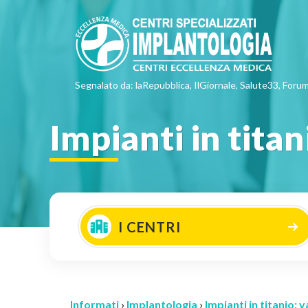
Segnalato da: laRepubblica, IlGiornale, Salute33, Forum
Impianti in titan
I CENTRI
Informati
›
Implantologia
›
Impianti in titanio: 