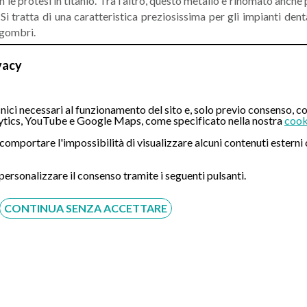
 le protesi in titanio. Tra l'altro, questo metallo è rinomato anche
 Si tratta di una caratteristica preziosissima per gli impianti den
ngombri.
ad eventuali
reazioni allergiche
ai materiali dentali. Il titanio, in
vacy
sibilità o allergie.
ici necessari al funzionamento del sito e, solo previo consenso, co
volta avvenuta l'osteointegrazione, l'impianto dentale in titanio p
tics, YouTube e Google Maps, come specificato nella nostra
cook
zioni
né tantomeno una speciale manutenzione.
ò comportare l'impossibilità di visualizzare alcuni contenuti ester
nto dentale in titanio?
 personalizzare il consenso tramite i seguenti pulsanti.
soluzione sicura e affidabile, con altissime percentuali di success
CONTINUA SENZA ACCETTARE
i. Tra le complicazioni più comuni vi è il rischio di
infezione
nel s
trebbero, però, essere sufficienti a prevenire questo rischio. In
 seni mascellari negli impianti posizionati nella mascella super
può dipendere da un
insufficiente supporto osseo
o da un posizi