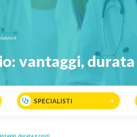
Salute.it
io: vantaggi, durata 
SPECIALISTI
vantaggi, durata e costi