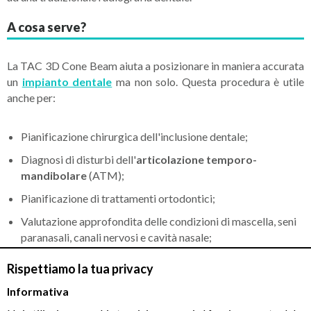
A cosa serve?
La TAC 3D Cone Beam aiuta a posizionare in maniera accurata
un
impianto dentale
ma non solo. Questa procedura è utile
anche per:
Pianificazione chirurgica dell'inclusione dentale;
Diagnosi di disturbi dell'
articolazione temporo-
mandibolare
(ATM);
Pianificazione di trattamenti ortodontici;
Valutazione approfondita delle condizioni di mascella, seni
paranasali, canali nervosi e cavità nasale;
Diagnosi e trattamento di tumori della mascella;
Rispettiamo la tua privacy
Determinazione della struttura ossea e dell'orientamento
Informativa
dei denti;