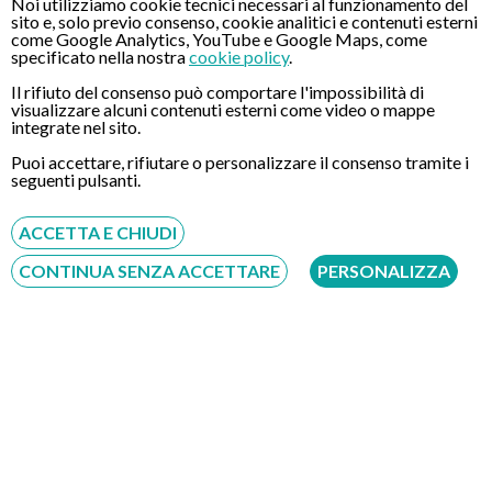
Noi utilizziamo cookie tecnici necessari al funzionamento del
Analisi cefalometrica;
sito e, solo previo consenso, cookie analitici e contenuti esterni
come Google Analytics, YouTube e Google Maps, come
Chirurgia ricostruttiva.
specificato nella nostra
cookie policy
.
Il rifiuto del consenso può comportare l'impossibilità di
Come prepararsi alla TAC 3D?
visualizzare alcuni contenuti esterni come video o mappe
integrate nel sito.
Puoi accettare, rifiutare o personalizzare il consenso tramite i
Non è richiesta una speciale preparazione per sottoporsi ad
seguenti pulsanti.
una TAC 3D. Prima dell'esame, potrebbe essere necessario
rimuovere qualsiasi cosa possa
interferire
con l'imaging,
ACCETTA E CHIUDI
come ad esempio:
CONTINUA SENZA ACCETTARE
PERSONALIZZA
Oggetti metallici;
Gioielli;
Occhiali;
Forcine per capelli;
Apparecchi acustici.