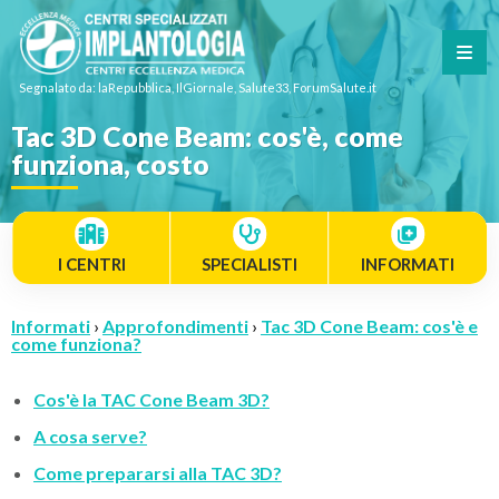
Segnalato da: laRepubblica, IlGiornale, Salute33, ForumSalute.it
Tac 3D Cone Beam: cos'è, come
funziona, costo
I CENTRI
SPECIALISTI
INFORMATI
Informati
›
Approfondimenti
›
Tac 3D Cone Beam: cos'è e
come funziona?
Cos'è la TAC Cone Beam 3D?
A cosa serve?
Come prepararsi alla TAC 3D?