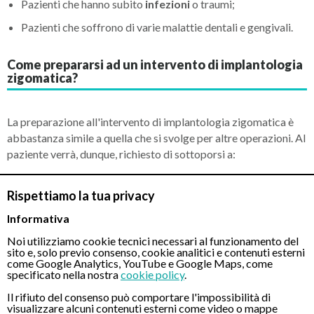
Pazienti che hanno subito
infezioni
o traumi;
Pazienti che soffrono di varie malattie dentali e gengivali.
Come prepararsi ad un intervento di implantologia
zigomatica?
La preparazione all'intervento di implantologia zigomatica è
abbastanza simile a quella che si svolge per altre operazioni. Al
paziente verrà, dunque, richiesto di sottoporsi a:
Esami ematochimici (analisi del sangue);
Rispettiamo la tua privacy
Elettrocardiogramma;
Informativa
Visita preoperatoria con l'anestesista.
Noi utilizziamo cookie tecnici necessari al funzionamento del
sito e, solo previo consenso, cookie analitici e contenuti esterni
come Google Analytics, YouTube e Google Maps, come
specificato nella nostra
cookie policy
.
Servono, poi, degli esami più specifici, come ad esempio la
TAC
Cone Beam
, indispensabili per una valutazione approfondita
Il rifiuto del consenso può comportare l'impossibilità di
visualizzare alcuni contenuti esterni come video o mappe
delle strutture anatomiche ossee sulle quali bisognerà eseguire