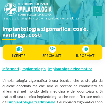
Segnalato da: laRepubblica, IlGiornale, Salute33, ForumSalute.it
Implantologia zigomatica: cos'è,
vantaggi, costi
I CENTRI
SPECIALISTI
INFORMATI
Informati
›
Implantologia
›
Implantologia zigomatica
L'implantologia zigomatica è una tecnica che esiste già da
qualche decennio ma che solo di recente ha cominciato ad
affermarsi nel mondo della medicina e dell'odontoiatria. Si
tratta di una tecnica implantologica che non differisce molto
dall'
implantologia tradizionale
. Gli impianti zigomatici sono