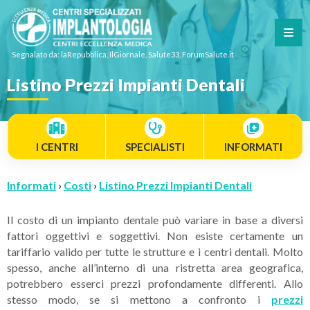
Segnalato da: laRepubblica, IlGiornale, Salute33, ForumSalute.it
Listino Prezzi Impianti Dentali
I CENTRI
SPECIALISTI
INFORMATI
Informati
›
Costi
›
Listino Prezzi Impianti Dentali
Il costo di un impianto dentale può variare in base a diversi
fattori oggettivi e soggettivi. Non esiste certamente un
tariffario valido per tutte le strutture e i centri dentali. Molto
spesso, anche all’interno di una ristretta area geografica,
potrebbero esserci prezzi profondamente differenti. Allo
stesso modo, se si mettono a confronto i
prezzi