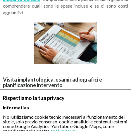
comprendere quali sono le spese incluse e se ci sono costi
aggiuntivi.
Visita implantologica, esami radiografici e
pianificazione intervento
Rispettiamo la tua privacy
In generale, al fine di poter procedere con un intervento di
implantologia dentale, si comincia sempre con una visita
Informativa
implantologica che comprende:
Noi utilizziamo cookie tecnici necessari al funzionamento del
sito e, solo previo consenso, cookie analitici e contenuti esterni
come Google Analytics, YouTube e Google Maps, come
Valutazione
clinica
;
specificato nella nostra
cookie policy
.