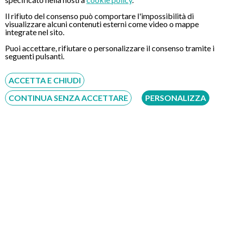
Valutazione
anamnestica
;
Il rifiuto del consenso può comportare l'impossibilità di
visualizzare alcuni contenuti esterni come video o mappe
Esame clinico
radiografico
.
integrate nel sito.
Puoi accettare, rifiutare o personalizzare il consenso tramite i
seguenti pulsanti.
La valutazione clinica consiste in una visita della bocca del
paziente, attraverso la quale è possibile riscontrare:
ACCETTA E CHIUDI
CONTINUA SENZA ACCETTARE
PERSONALIZZA
Qualità
dell’osso disponibile;
Eventuali
patologie
come la parodontite;
Spessore
gengiva;
Spazio
osseo.
Nel corso dell’anamnesi, l’implantologo effettuerà delle
domande relative alle medicine che il paziente assume
regolarmente e ad eventuali patologie già diagnosticate e che
potrebbero condizionare il buon esito dell’intervento.